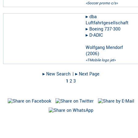
«Soccer promo c/s»
▸︎
dba
Luftfahrtgesellschaft
▸︎
Boeing 737-300
▸︎
D-ADIC
Wolfgang Mendorf
(
2006
)
«T-Mobile logo jet»
▸︎ New Search
| ▸︎ Next Page
1
2
3