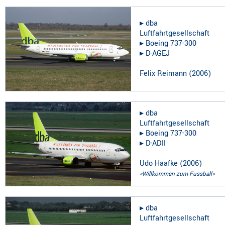
▸︎
dba
Luftfahrtgesellschaft
▸︎
Boeing 737-300
▸︎
D-AGEJ
Felix Reimann
(
2006
)
▸︎
dba
Luftfahrtgesellschaft
▸︎
Boeing 737-300
▸︎
D-ADII
Udo Haafke
(
2006
)
«Willkommen zum Fussball»
▸︎
dba
Luftfahrtgesellschaft