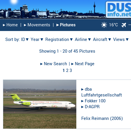
▸︎ Home
|
▸︎ Movements
|
▸︎ Pictures
16°C
Sort by:
ID▼
Year▼
Registration▼
Airline▼
Aircraft▼
Views▼
Showing 1 - 20 of 45 Pictures
▸︎ New Search
| ▸︎ Next Page
1
2
3
▸︎
dba
Luftfahrtgesellschaft
▸︎
Fokker 100
▸︎
D-AGPR
Felix Reimann
(
2006
)