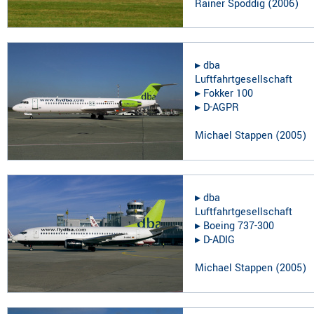
Rainer Spoddig
(
2006
)
▸︎
dba
Luftfahrtgesellschaft
▸︎
Fokker 100
▸︎
D-AGPR
Michael Stappen
(
2005
)
▸︎
dba
Luftfahrtgesellschaft
▸︎
Boeing 737-300
▸︎
D-ADIG
Michael Stappen
(
2005
)