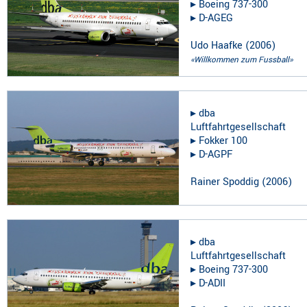
▸︎
Boeing 737-300
▸︎
D-AGEG
Udo Haafke
(
2006
)
«Willkommen zum Fussball»
▸︎
dba
Luftfahrtgesellschaft
▸︎
Fokker 100
▸︎
D-AGPF
Rainer Spoddig
(
2006
)
▸︎
dba
Luftfahrtgesellschaft
▸︎
Boeing 737-300
▸︎
D-ADII