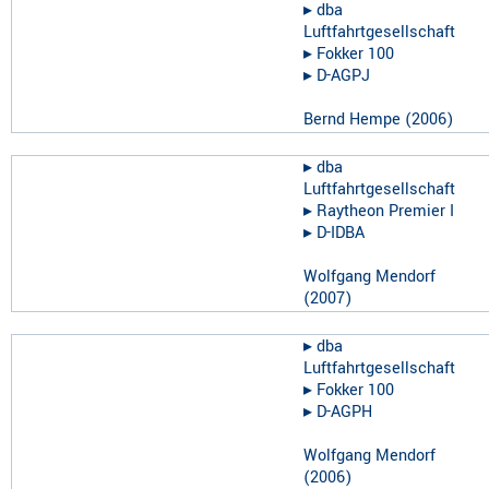
▸︎
dba
Luftfahrtgesellschaft
▸︎
Fokker 100
▸︎
D-AGPJ
Bernd Hempe
(
2006
)
▸︎
dba
Luftfahrtgesellschaft
▸︎
Raytheon Premier I
▸︎
D-IDBA
Wolfgang Mendorf
(
2007
)
▸︎
dba
Luftfahrtgesellschaft
▸︎
Fokker 100
▸︎
D-AGPH
Wolfgang Mendorf
(
2006
)